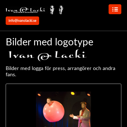
HEM
info@ivanolacki.se
OM
IVAN
Bilder med logotype
&
LACKI
KUNDER
Bilder med logga för press, arrangörer och andra
SAMARBETSPARTNERS
fans.
UNDERHÅLLNING
VARIETÉ
–
SCENSHOW
KOMIKER
MAGIKER
–