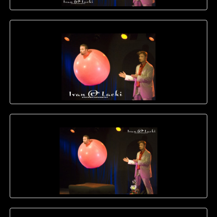
TROLLKARL
BALLONGMANNEN
MINGEL
–
HAPPENINGS
KONFERENS
MEDIA
BILDER
FILMER
BILDER
MED
LOGOTYPE
KONTAKT
ENGLISH
STAGE
SHOW